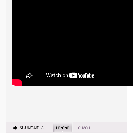
ՏԵՍԱԴԱՐԱՆ
ԼՈՒՐԵՐ
ԼՐԱՀՈՍ