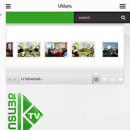
Մենյու
‹
›
ԼՐԱՏՎԱԿԱՆ