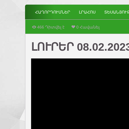
ՀԱՂՈՐԴՈՒՄՆԵՐ
ԼՐԱՀՈՍ
ՏԵՍԱՆՅՈՒ
466 Դիտվել է
0 Հավանել
ԼՈՒՐԵՐ 08.02.202