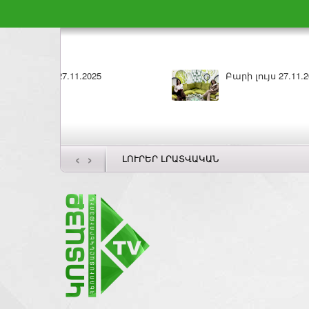
ԼՈՒՐԵՐ 26.11.2025
‹
›
ԼՈՒՐԵՐ ԼՐԱՏՎԱԿԱՆ