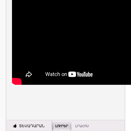
ՏԵՍԱԴԱՐԱՆ
ԼՈՒՐԵՐ
ԼՐԱՀՈՍ