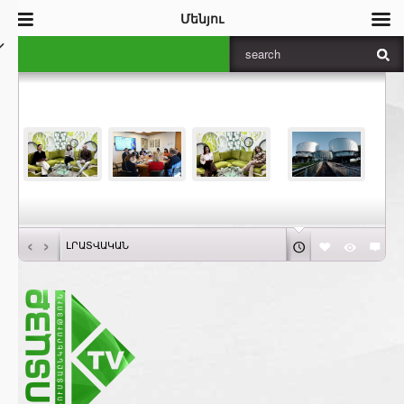
Մենյու
‹
›
ԼՐԱՏՎԱԿԱՆ