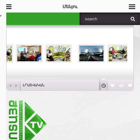
Մենյու
‹
›
ԼՐԱՏՎԱԿԱՆ