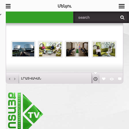
Մենյու
‹
›
ԼՐԱՏՎԱԿԱՆ