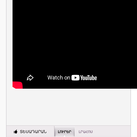
ՏԵՍԱԴԱՐԱՆ
ԼՈՒՐԵՐ
ԼՐԱՀՈՍ