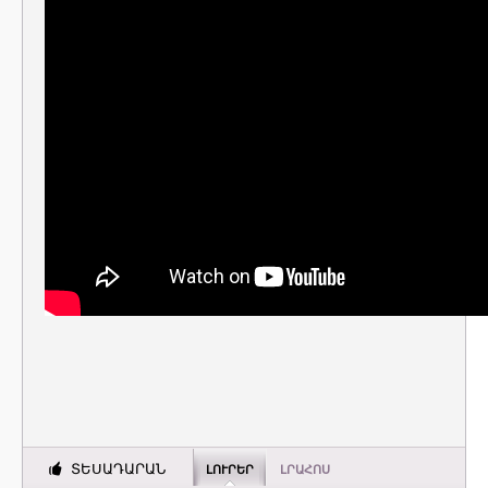
ՏԵՍԱԴԱՐԱՆ
ԼՈՒՐԵՐ
ԼՐԱՀՈՍ