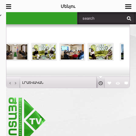
Մենյու
‹
›
ԼՐԱՏՎԱԿԱՆ