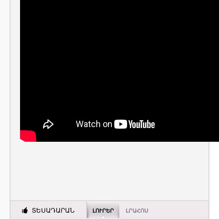
ՏԵՍԱԴԱՐԱՆ
ԼՈՒՐԵՐ
ԼՐԱՀՈՍ