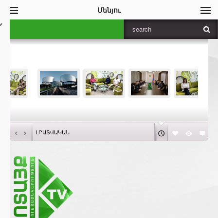
Մենյու
‹
›
ԼՐԱՏՎԱԿԱՆ