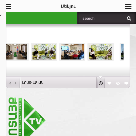
Մենյու
‹
›
ԼՐԱՏՎԱԿԱՆ