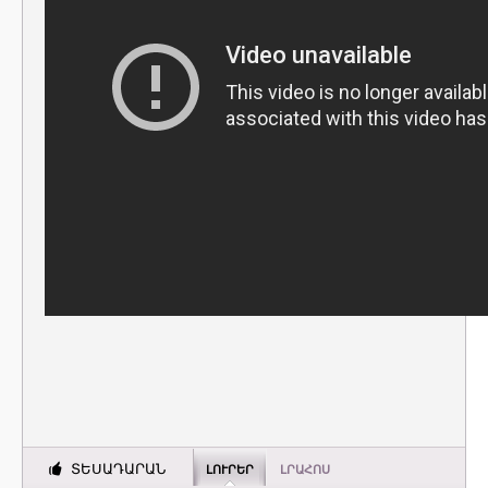
ՏԵՍԱԴԱՐԱՆ
ԼՈՒՐԵՐ
ԼՐԱՀՈՍ