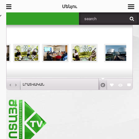
Մենյու
‹
›
ԼՐԱՏՎԱԿԱՆ