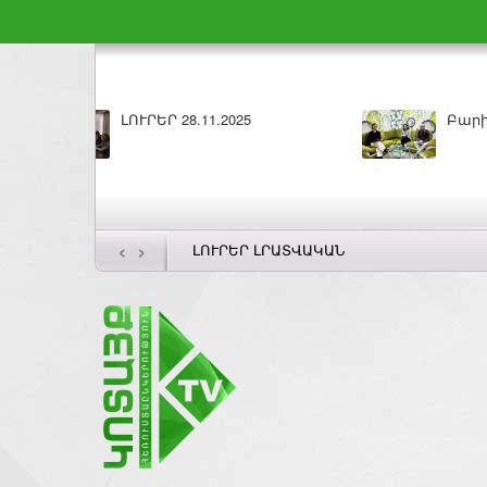
11.2025
Բարի լույս 27.11.2025
‹
›
ԼՈՒՐԵՐ ԼՐԱՏՎԱԿԱՆ