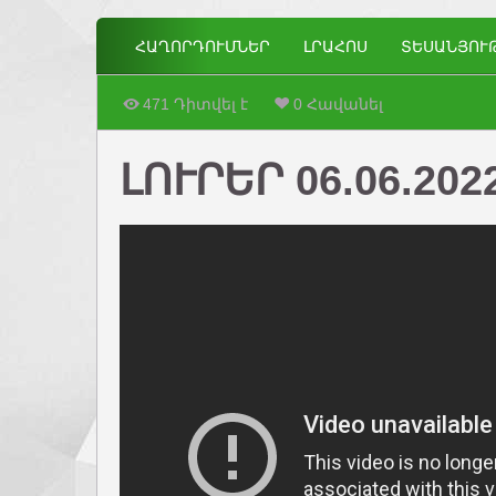
ՀԱՂՈՐԴՈՒՄՆԵՐ
ԼՐԱՀՈՍ
ՏԵՍԱՆՅՈՒ
471 Դիտվել է
0 Հավանել
ԼՈՒՐԵՐ 06.06.202