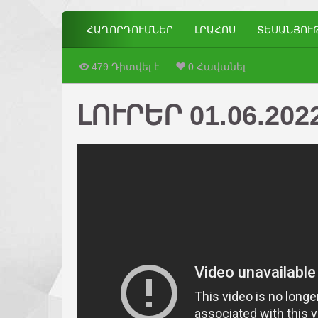
ՀԱՂՈՐԴՈՒՄՆԵՐ
ԼՐԱՀՈՍ
ՏԵՍԱՆՅՈՒ
479 Դիտվել է
0 Հավանել
ԼՈՒՐԵՐ 01.06.202