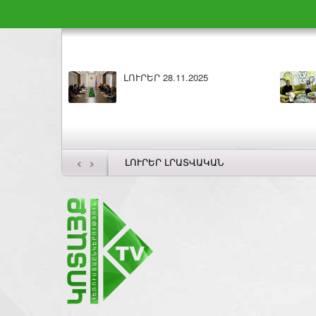
ԼՈՒՐԵՐ 27.11.2025
Բարի լույս 27.11.2
‹
›
ԼՈՒՐԵՐ ԼՐԱՏՎԱԿԱՆ