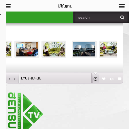
Մենյու
‹
›
ԼՐԱՏՎԱԿԱՆ