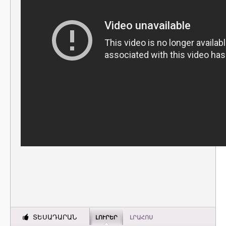
ՏԵՍԱԴԱՐԱՆ
ԼՈՒՐԵՐ
ԼՐԱՀՈՍ