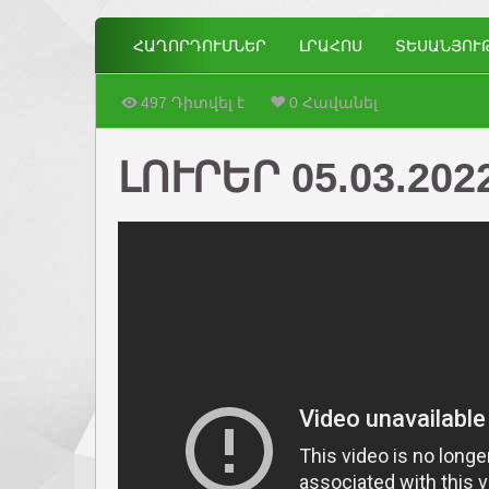
ՀԱՂՈՐԴՈՒՄՆԵՐ
ԼՐԱՀՈՍ
ՏԵՍԱՆՅՈՒ
497 Դիտվել է
0 Հավանել
ԼՈՒՐԵՐ 05.03.202