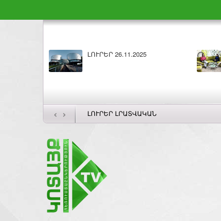
ԼՈՒՐԵՐ 26.11.2025
‹
›
ԼՈՒՐԵՐ ԼՐԱՏՎԱԿԱՆ