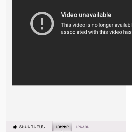
ՏԵՍԱԴԱՐԱՆ
ԼՈՒՐԵՐ
ԼՐԱՀՈՍ