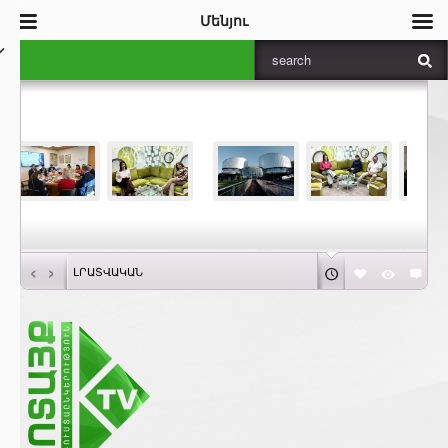
Մենյու
‹
›
ԼՐԱՏՎԱԿԱՆ