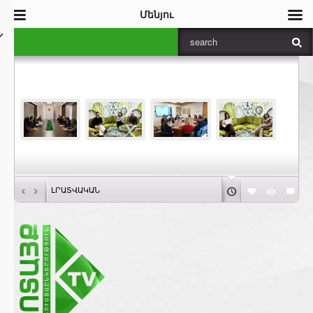
Մենյու
‹
›
ԼՐԱՏՎԱԿԱՆ