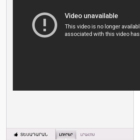
ՏԵՍԱԴԱՐԱՆ
ԼՈՒՐԵՐ
ԼՐԱՀՈՍ