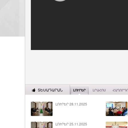
ՏԵՍԱԴԱՐԱՆ
ԼՈՒՐԵՐ
ԼՐԱՀՈՍ
ՀԱՂՈՐԴ
ԼՈՒՐԵՐ 28.11.2025
ԼՈՒՐԵՐ 25.11.2025