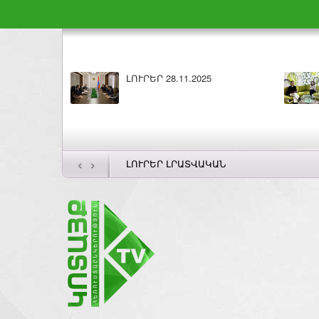
Բարի լույս 28.11.2025
ԼՈՒՐԵՐ 27.11
‹
›
ԼՈՒՐԵՐ ԼՐԱՏՎԱԿԱՆ