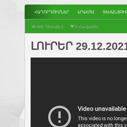
ՀԱՂՈՐԴՈՒՄՆԵՐ
ԼՐԱՀՈՍ
ՏԵՍԱՆՅՈՒ
466 Դիտվել է
0 Հավանել
ԼՈՒՐԵՐ 29.12.202