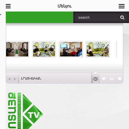
Մենյու
‹
›
ԼՐԱՏՎԱԿԱՆ