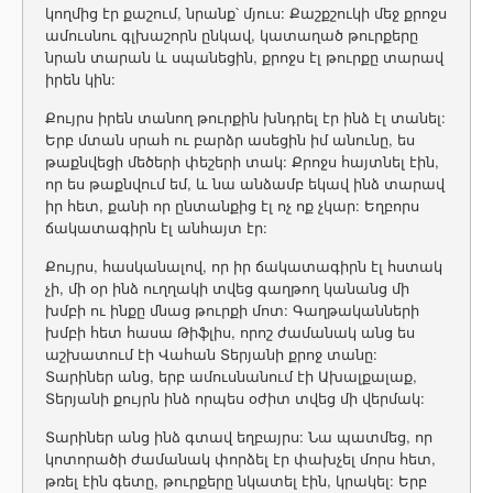
կողմից էր քաշում, նրանք՝ մյուս: Քաշքշուկի մեջ քրոջս
ամուսնու գլխաշորն ընկավ, կատաղած թուրքերը
նրան տարան և սպանեցին, քրոջս էլ թուրքը տարավ
իրեն կին:
Քույրս իրեն տանող թուրքին խնդրել էր ինձ էլ տանել:
Երբ մտան սրահ ու բարձր ասեցին իմ անունը, ես
թաքնվեցի մեծերի փեշերի տակ: Քրոջս հայտնել էին,
որ ես թաքնվում եմ, և նա անձամբ եկավ ինձ տարավ
իր հետ, քանի որ ընտանքից էլ ոչ ոք չկար: Եղբորս
ճակատագիրն էլ անհայտ էր:
Քույրս, հասկանալով, որ իր ճակատագիրն էլ հստակ
չի, մի օր ինձ ուղղակի տվեց գաղթող կանանց մի
խմբի ու ինքը մնաց թուրքի մոտ: Գաղթականների
խմբի հետ հասա Թիֆլիս, որոշ ժամանակ անց ես
աշխատում էի Վահան Տերյանի քրոջ տանը:
Տարիներ անց, երբ ամուսնանում էի Ախալքալաք,
Տերյանի քույրն ինձ որպես օժիտ տվեց մի վերմակ:
Տարիներ անց ինձ գտավ եղբայրս: Նա պատմեց, որ
կոտորածի ժամանակ փորձել էր փախչել մորս հետ,
թռել էին գետը, թուրքերը նկատել էին, կրակել: Երբ