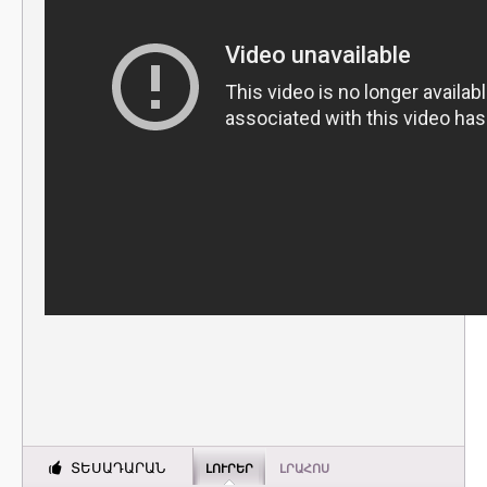
ՏԵՍԱԴԱՐԱՆ
ԼՈՒՐԵՐ
ԼՐԱՀՈՍ