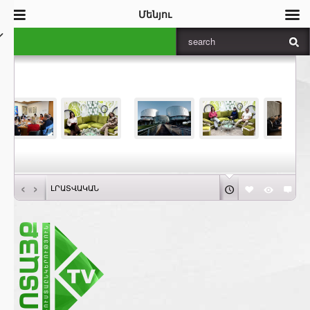
Մենյու
‹
›
ԼՐԱՏՎԱԿԱՆ