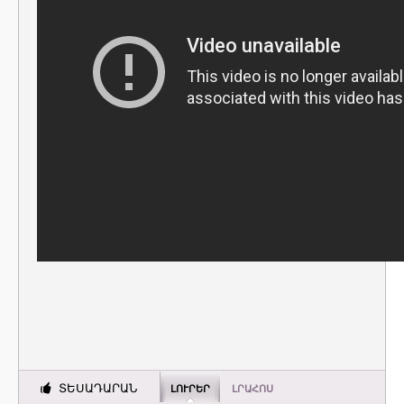
ՏԵՍԱԴԱՐԱՆ
ԼՈՒՐԵՐ
ԼՐԱՀՈՍ