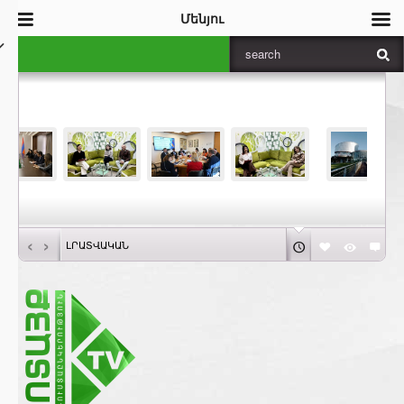
Մենյու
‹
›
ԼՐԱՏՎԱԿԱՆ