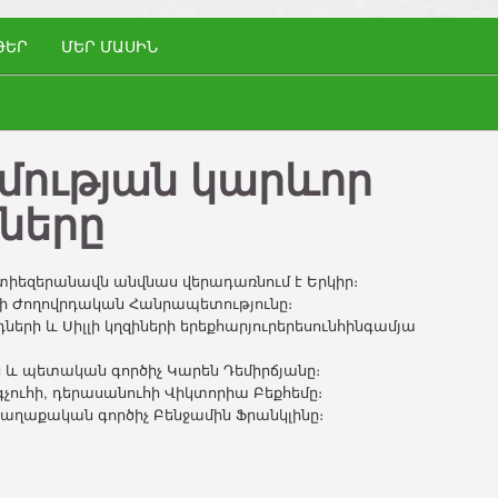
ԹԵՐ
ՄԵՐ ՄԱՍԻՆ
մության կարևոր
ները
տիեզերանավն անվնաս վերադառնում է Երկիր։
եշի Ժողովրդական Հանրապետությունը։
ների և Սիլլի կղզիների երեքհարյուրերեսունհինգամյա
ն և պետական գործիչ Կարեն Դեմիրճյանը։
րգչուհի, դերասանուհի Վիկտորիա Բեքհեմը։
քաղաքական գործիչ Բենջամին Ֆրանկլինը։