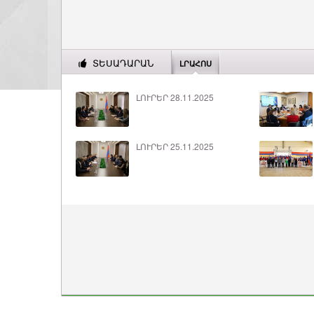
ՏԵՍԱԴԱՐԱՆ
ԼՐԱՀՈՍ
ԼՈՒՐԵՐ 28.11.2025
ԼՈՒՐԵՐ 25.11.2025