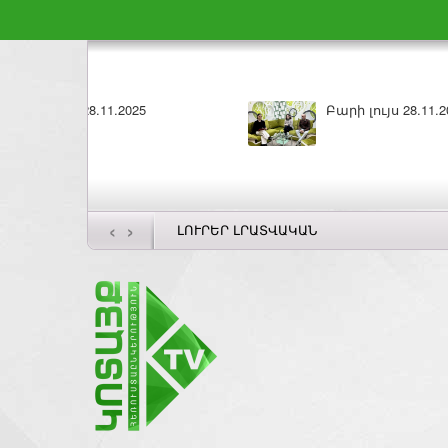
Բարի լույս 27.11.2025
ԼՈՒՐԵՐ 26.11.202
‹
›
ԼՈՒՐԵՐ ԼՐԱՏՎԱԿԱՆ