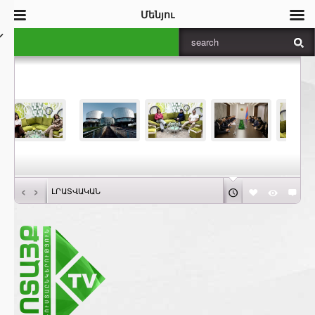
Մենյու
‹
›
ԼՐԱՏՎԱԿԱՆ