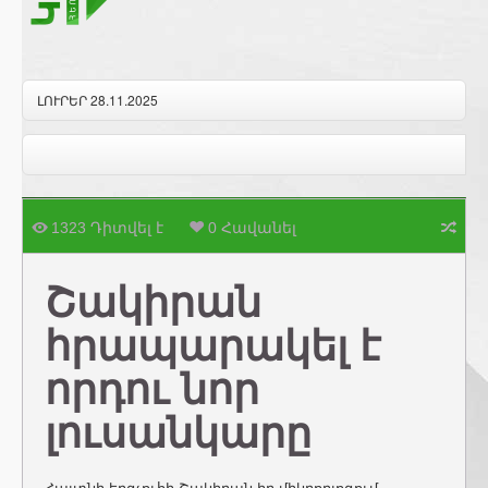
ԼՈՒՐԵՐ 28.11.2025
1323 Դիտվել է
0 Հավանել
Շակիրան
հրապարակել է
որդու նոր
լուսանկարը
Հայտնի երգչուհի Շակիրան իր միկրոբլոգում