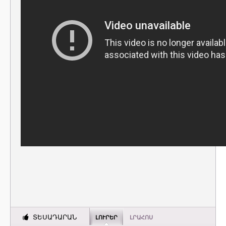
ՏԵՍԱԴԱՐԱՆ
ԼՈՒՐԵՐ
ԼՐԱՀՈՍ