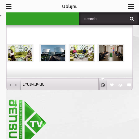
Մենյու
‹
›
ԼՐԱՏՎԱԿԱՆ