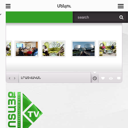
Մենյու
‹
›
ԼՐԱՏՎԱԿԱՆ