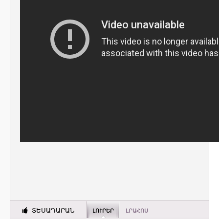
ՏԵՍԱԴԱՐԱՆ
ԼՈՒՐԵՐ
ԼՐԱՀՈՍ