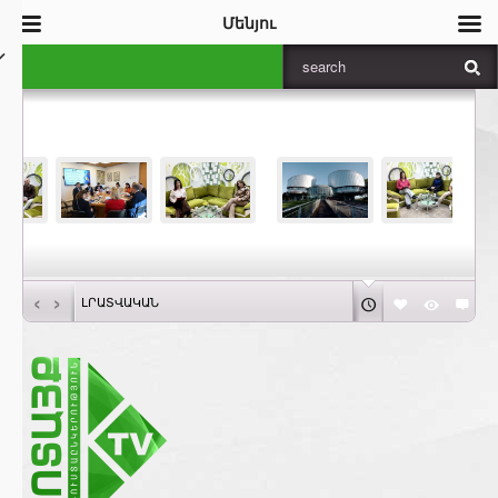
Մենյու
‹
›
ԼՐԱՏՎԱԿԱՆ