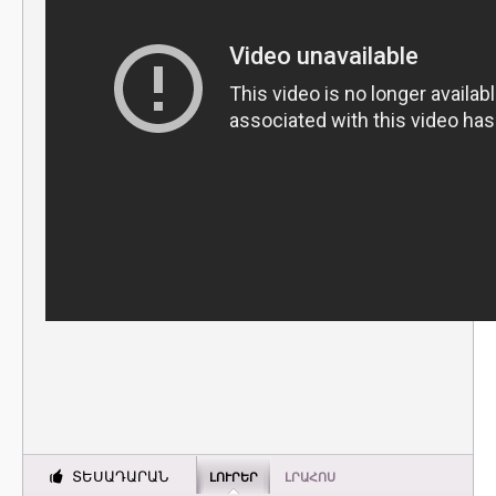
ՏԵՍԱԴԱՐԱՆ
ԼՈՒՐԵՐ
ԼՐԱՀՈՍ