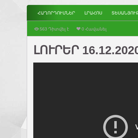
ՀԱՂՈՐԴՈՒՄՆԵՐ
ԼՐԱՀՈՍ
ՏԵՍԱՆՅՈՒ
563 Դիտվել է
0 Հավանել
ԼՈՒՐԵՐ 16.12.202