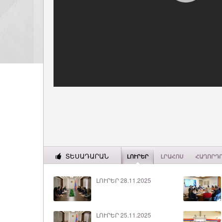
ՏԵՍԱԴԱՐԱՆ
ԼՈՒՐԵՐ
ԼՐԱՀՈՍ
ՀԱՂՈՐԴ
ԼՈՒՐԵՐ 28.11.2025
ԼՈՒՐԵՐ 25.11.2025