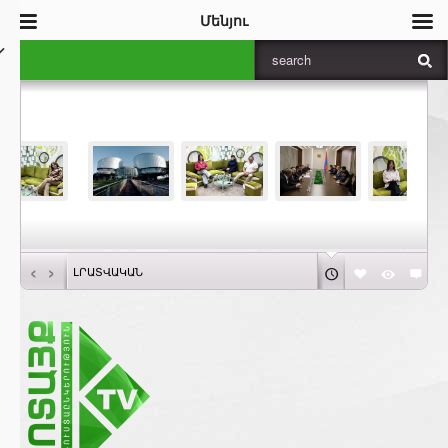
Մենյու
‹
›
ԼՐԱՏՎԱԿԱՆ