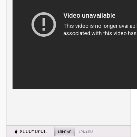
ՏԵՍԱԴԱՐԱՆ
ԼՈՒՐԵՐ
ԼՐԱՀՈՍ