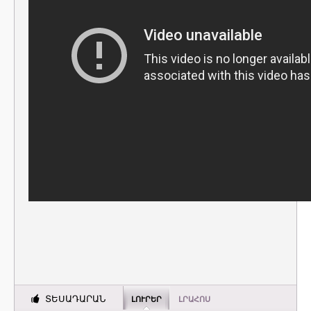
ՏԵՍԱԴԱՐԱՆ
ԼՈՒՐԵՐ
ԼՐԱՀՈՍ