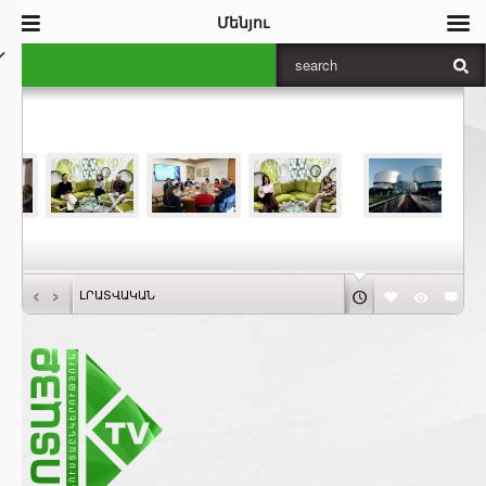
Մենյու
‹
›
ԼՐԱՏՎԱԿԱՆ