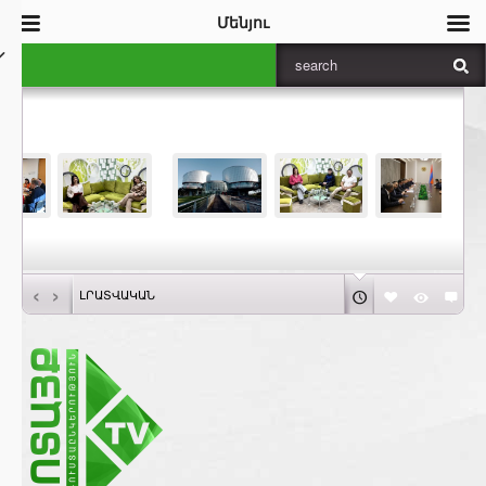
Մենյու
‹
›
ԼՐԱՏՎԱԿԱՆ