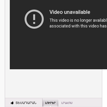
ՏԵՍԱԴԱՐԱՆ
ԼՈՒՐԵՐ
ԼՐԱՀՈՍ