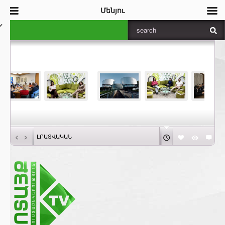
Մենյու
‹
›
ԼՐԱՏՎԱԿԱՆ