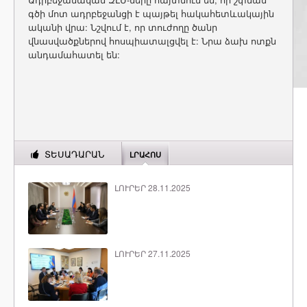
գծի մոտ ադրբեջանցի է պայթել հակահետևակային
ականի վրա: Նշվում է, որ տուժողը ծանր
վնասվածքներով հոսպիատալցվել է: Նրա ձախ ոտքն
անդամահատել են:
ՏԵՍԱԴԱՐԱՆ
ԼՐԱՀՈՍ
ԼՈՒՐԵՐ 28.11.2025
ԼՈՒՐԵՐ 27.11.2025