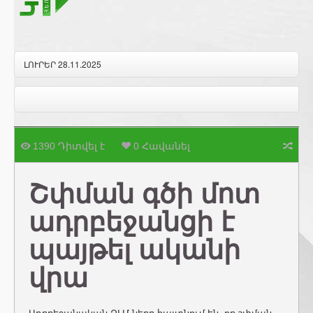
ԼՈՒՐԵՐ 28.11.2025
1390 Դիտվել է
0 Հավանել
Շփման գծի մոտ
ադրբեջանցի է
պայթել ականի
վրա
Ադրբեջանական ԶԼՄ-ները հայտնում են, որ շփման