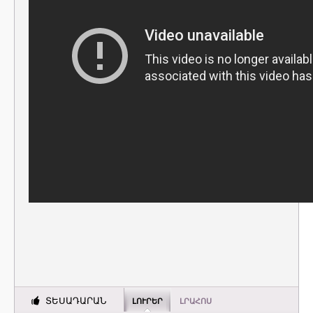
ՏԵՍԱԴԱՐԱՆ
ԼՈՒՐԵՐ
ԼՐԱՀՈՍ