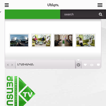
Մենյու
‹
›
ԼՐԱՏՎԱԿԱՆ