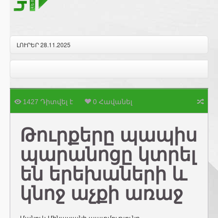
ԼՈՒՐԵՐ 28.11.2025
1427 Դիտվել է
0 Հավանել
Թուրքերը պապիս
պարանոցը կտրել
են երեխաների և
կնոջ աչքի առաջ
Մանուկ Մինասյանի պատմությունը