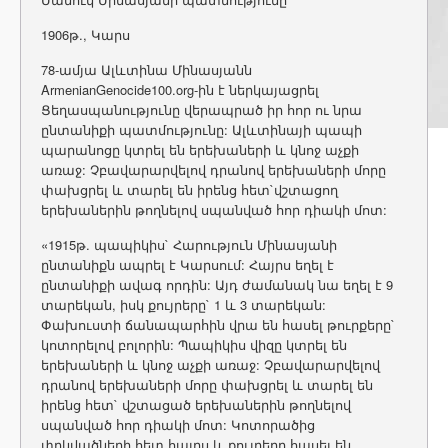
1906թ., Կարս
78-ամյա Ալևտինա Մինասյանն
ArmenianGenocide100.org-ին է ներկայացրել
Ցեղասպանությունը վերապրած իր հոր ու նրա
ընտանիքի պատմությունը: Ալևտինայի պապի
պարանոցը կտրել են երեխաների և կնոջ աչքի
առաջ: Չբավարարվելով դրանով երեխաների մորը
փախցրել և տարել են իրենց հետ`վշտացող
երեխաներին թողնելով սպանված հոր դիակի մոտ:
«1915թ. պապիկիս` Հարություն Մինասյանի
ընտանիքն ապրել է Կարսում: Հայրս եղել է
ընտանիքի ավագ որդին: Այդ ժամանակ նա եղել է 9
տարեկան, իսկ քույրերը` 1 և 3 տարեկան:
Փախուստի ճանապարհին վրա են հասել թուրքերը`
կոտորելով բոլորին: Պապիկիս վիզը կտրել են
երեխաների և կնոջ աչքի առաջ: Չբավարարվելով
դրանով երեխաների մորը փախցրել և տարել են
իրենց հետ` վշտացած երեխաներին թողնելով
սպանված հոր դիակի մոտ: Կոտորածից
փրկվածների հետ հայրս և քույրերը հասել են