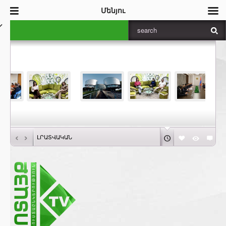
Մենյու
‹
›
ԼՐԱՏՎԱԿԱՆ