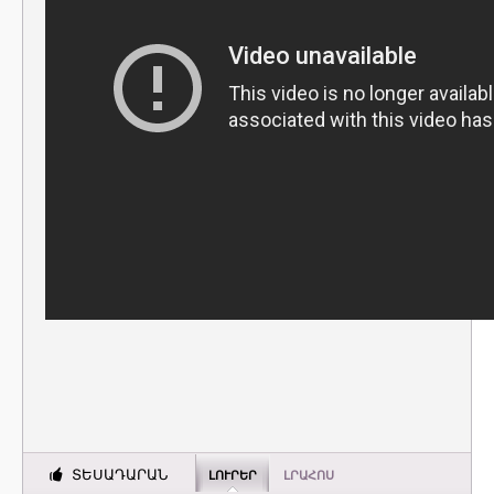
ՏԵՍԱԴԱՐԱՆ
ԼՈՒՐԵՐ
ԼՐԱՀՈՍ