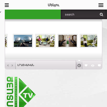
Մենյու
‹
›
ԼՐԱՏՎԱԿԱՆ