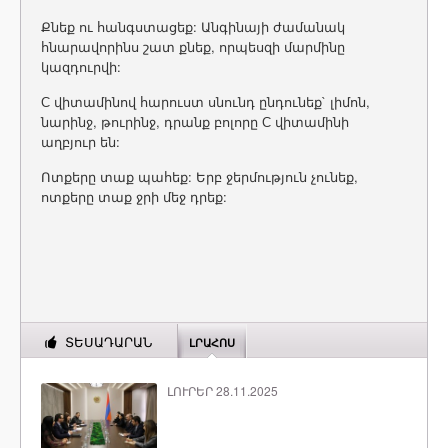
Քնեք ու հանգստացեք: Անգինայի ժամանակ
հնարավորինս շատ քնեք, որպեսզի մարմինը
կազդուրվի:
С վիտամինով հարուստ սնունդ ընդունեք` լիմոն,
նարինջ, թուրինջ, դրանք բոլորը С վիտամինի
աղբյուր են:
Ոտքերը տաք պահեք: Երբ ջերմություն չունեք,
ոտքերը տաք ջրի մեջ դրեք:
ՏԵՍԱԴԱՐԱՆ
ԼՐԱՀՈՍ
ԼՈՒՐԵՐ 28.11.2025