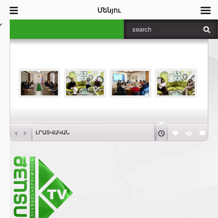
Մենյու
‹
›
ԼՐԱՏՎԱԿԱՆ