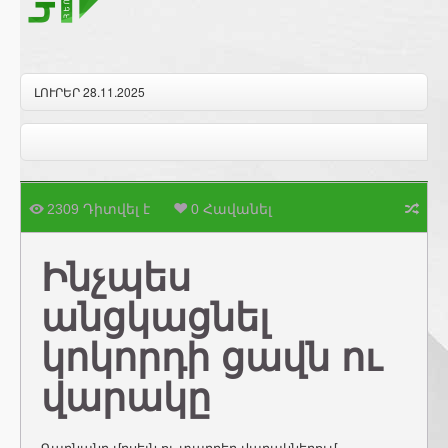
ԼՈՒՐԵՐ 28.11.2025
2309 Դիտվել է
0 Հավանել
Ինչպես
անցկացնել
կոկորդի ցավն ու
վարակը
Գարնանը մրսելն ու տարբեր վարակներում