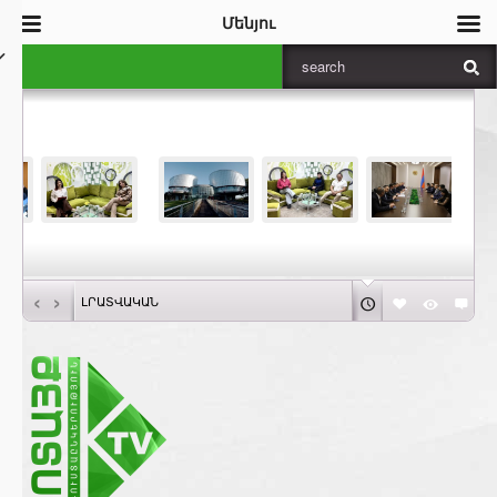
Մենյու
‹
›
ԼՐԱՏՎԱԿԱՆ