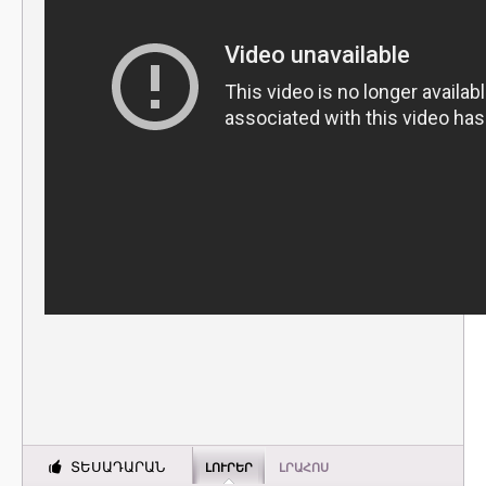
ՏԵՍԱԴԱՐԱՆ
ԼՈՒՐԵՐ
ԼՐԱՀՈՍ