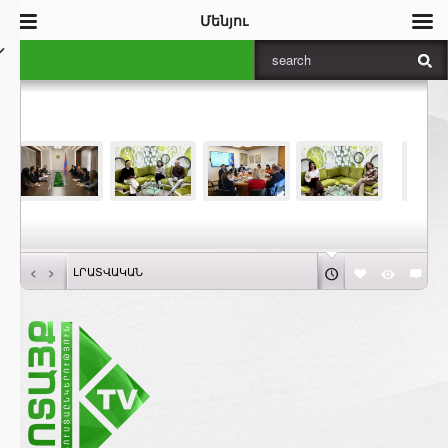
Մենյու
‹
›
ԼՐԱՏՎԱԿԱՆ