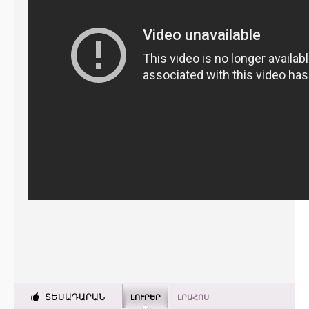
ՏԵՍԱԴԱՐԱՆ
ԼՈՒՐԵՐ
ԼՐԱՀՈՍ