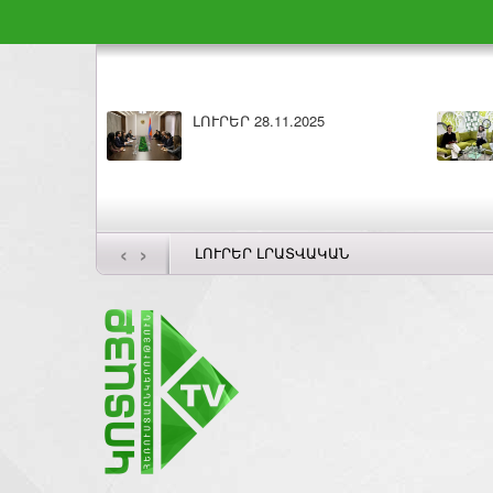
.2025
ԼՈՒՐԵՐ 27.11.2025
‹
›
ԼՈՒՐԵՐ ԼՐԱՏՎԱԿԱՆ