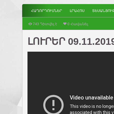
ՀԱՂՈՐԴՈՒՄՆԵՐ
ԼՐԱՀՈՍ
ՏԵՍԱՆՅՈՒ
743 Դիտվել է
0 Հավանել
ԼՈՒՐԵՐ 09.11.201