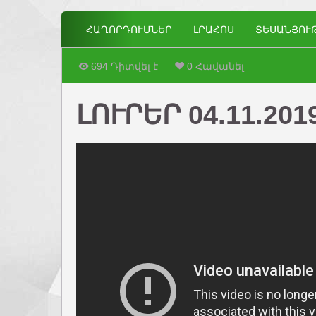
ՀԱՂՈՐԴՈՒՄՆԵՐ
ԼՐԱՀՈՍ
ՏԵՍԱՆՅՈՒ
694 Դիտվել է
0 Հավանել
ԼՈՒՐԵՐ 04.11.201