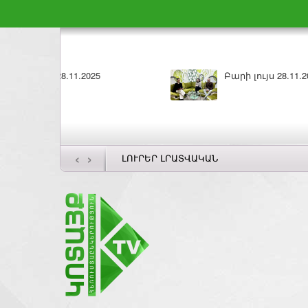
Բարի լույս 27.11.2025
ԼՈՒՐԵՐ
‹
›
ԼՈՒՐԵՐ ԼՐԱՏՎԱԿԱՆ