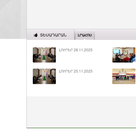
ՏԵՍԱԴԱՐԱՆ
ԼՐԱՀՈՍ
ԼՈՒՐԵՐ 28.11.2025
ԼՈՒՐԵՐ 25.11.2025