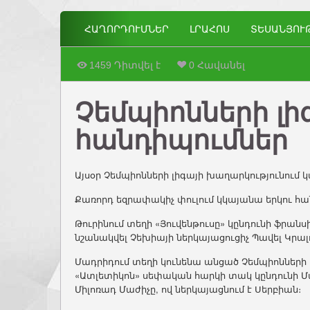
ՀԱՂՈՐԴՈՒՄՆԵՐ
ԼՐԱՀՈՍ
ՏԵՍԱՆՅՈՒ
1459 Դիտվել է
0 Հավանել
Չեմպիոնների լի
հանդիպումներ
Այսօր Չեմպիոնների լիգայի խաղարկությունում 
Քառորդ եզրափակիչ փուլում կկայանա երկու հա
Թուրինում տեղի «Յուվենթուսը» կընդունի ֆրա
նշանակվել Չեխիայի ներկայացուցիչ Պավել Կրալ
Մադրիդում տեղի կունենա անցած Չեմպիոնների 
«Ատլետիկոն» սեփական հարկի տակ կընդունի Մ
Միլոռադ Մաժիչը, ով ներկայացնում է Սերբիան։