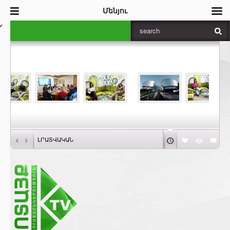
Մենյու
‹
›
ԼՐԱՏՎԱԿԱՆ