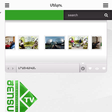
Մենյու
‹
›
ԼՐԱՏՎԱԿԱՆ