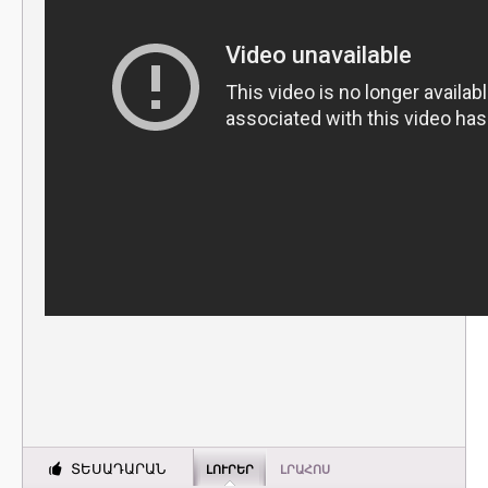
ՏԵՍԱԴԱՐԱՆ
ԼՈՒՐԵՐ
ԼՐԱՀՈՍ