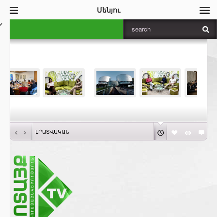
Մենյու
‹
›
ԼՐԱՏՎԱԿԱՆ