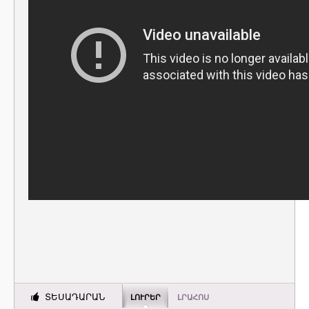
ՏԵՍԱԴԱՐԱՆ
ԼՈՒՐԵՐ
ԼՐԱՀՈՍ