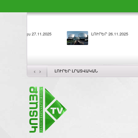
ԼՈՒՐԵՐ 26.11.2025
‹
›
ԼՈՒՐԵՐ ԼՐԱՏՎԱԿԱՆ