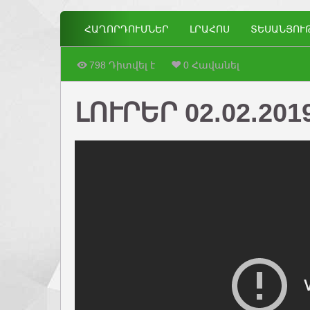
ՀԱՂՈՐԴՈՒՄՆԵՐ
ԼՐԱՀՈՍ
ՏԵՍԱՆՅՈՒ
798 Դիտվել է
0 Հավանել
ԼՈՒՐԵՐ 02.02.201