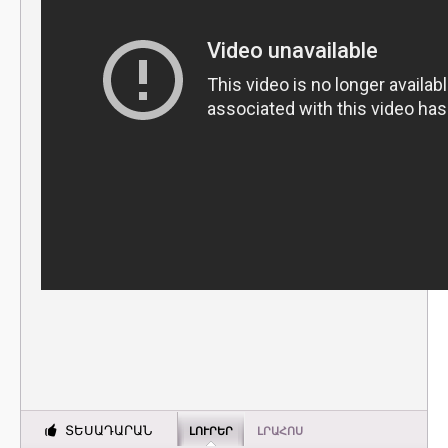
ՏԵՍԱԴԱՐԱՆ
ԼՈՒՐԵՐ
ԼՐԱՀՈՍ