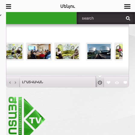
Մենյու
‹
›
ԼՐԱՏՎԱԿԱՆ