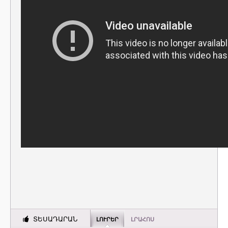
ՏԵՍԱԴԱՐԱՆ
ԼՈՒՐԵՐ
ԼՐԱՀՈՍ