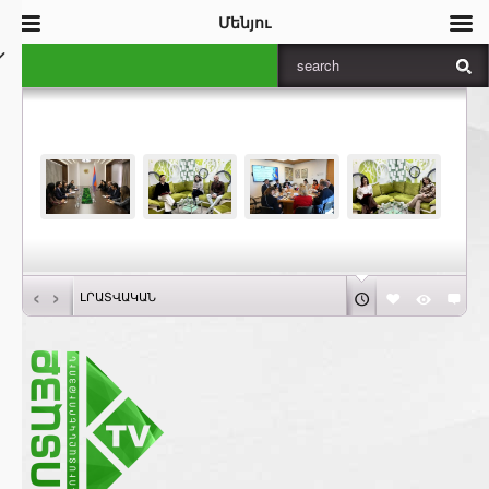
Մենյու
‹
›
ԼՐԱՏՎԱԿԱՆ