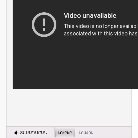
ՏԵՍԱԴԱՐԱՆ
ԼՈՒՐԵՐ
ԼՐԱՀՈՍ