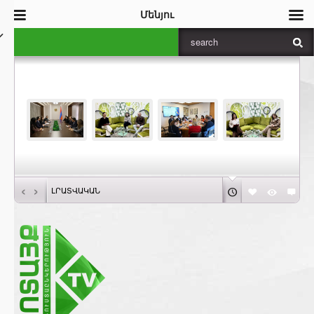
Մենյու
‹
›
ԼՐԱՏՎԱԿԱՆ