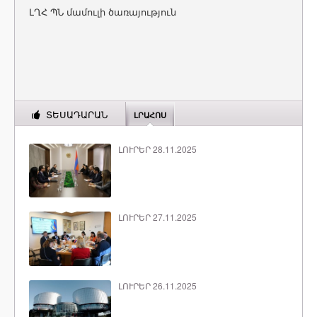
ԼՂՀ ՊՆ մամուլի ծառայություն
ՏԵՍԱԴԱՐԱՆ
ԼՐԱՀՈՍ
ԼՈՒՐԵՐ 28.11.2025
ԼՈՒՐԵՐ 27.11.2025
ԼՈՒՐԵՐ 26.11.2025