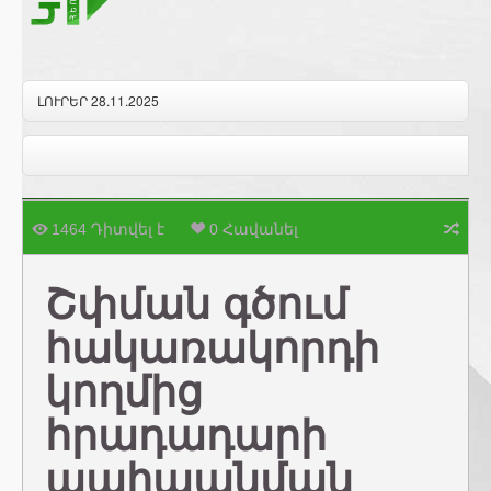
ԼՈՒՐԵՐ 28.11.2025
1464 Դիտվել է
0 Հավանել
Շփման գծում
հակառակորդի
կողմից
հրադադարի
պահպանման