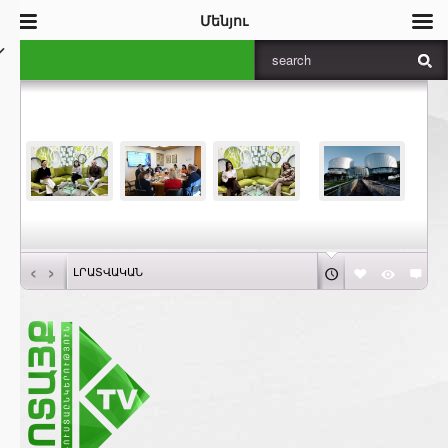
Մենյու
‹
›
ԼՐԱՏՎԱԿԱՆ