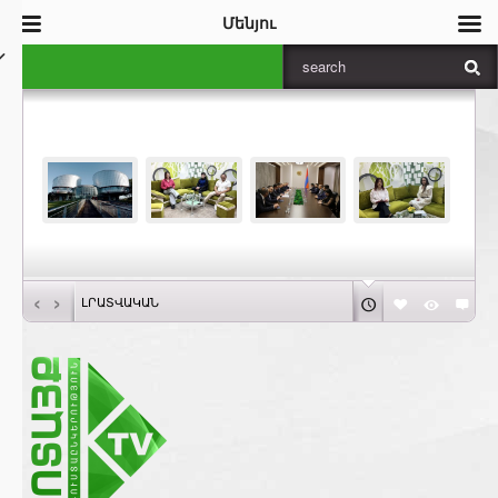
Մենյու
‹
›
ԼՐԱՏՎԱԿԱՆ