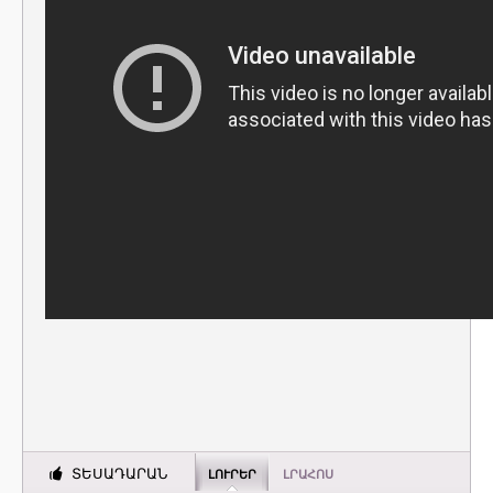
ՏԵՍԱԴԱՐԱՆ
ԼՈՒՐԵՐ
ԼՐԱՀՈՍ