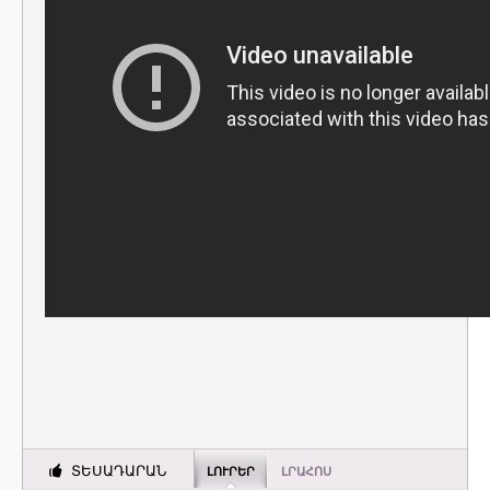
ՏԵՍԱԴԱՐԱՆ
ԼՈՒՐԵՐ
ԼՐԱՀՈՍ