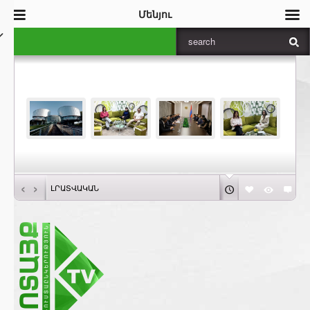
Մենյու
‹
›
ԼՐԱՏՎԱԿԱՆ