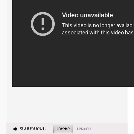
ՏԵՍԱԴԱՐԱՆ
ԼՈՒՐԵՐ
ԼՐԱՀՈՍ