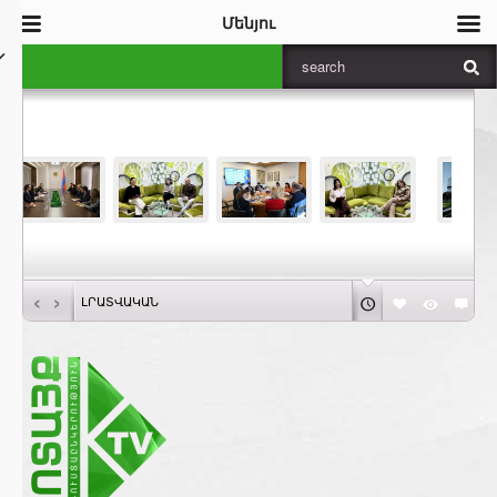
Մենյու
‹
›
ԼՐԱՏՎԱԿԱՆ