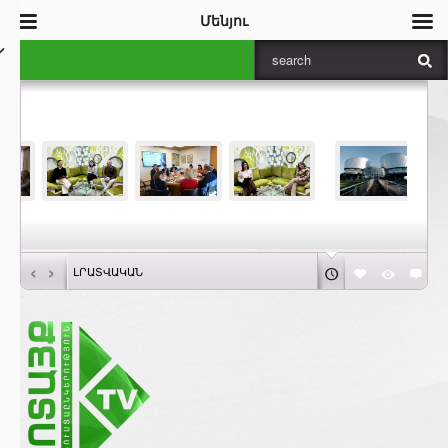
Մենյու
‹
›
ԼՐԱՏՎԱԿԱՆ